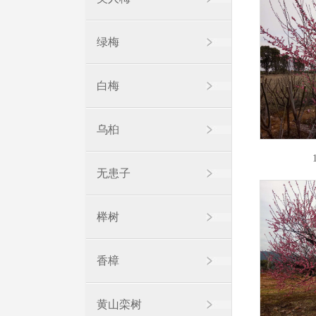
绿梅
白梅
乌桕
无患子
榉树
香樟
黄山栾树