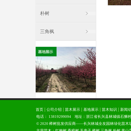
朴树
三角枫
|
|
|
|
|
首页
公司介绍
苗木展示
基地展示
苗木知识
新闻
电话：
13819299094
地址：浙江省长兴县林城镇石狮村
© 2020 榉树批发供应商——长兴林城全友园林绿化苗木
主营苗木：
红梅树
香樟树
无患子
榉树
三角枫
朴树
黄山