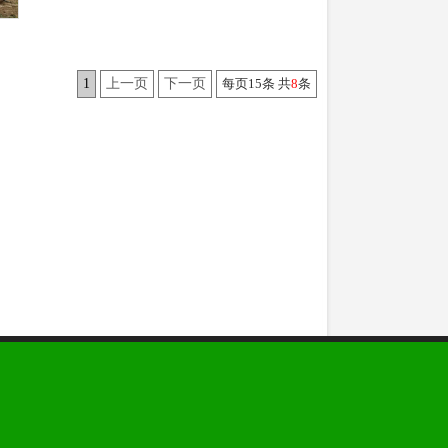
1
上一页
下一页
每页15条 共
8
条