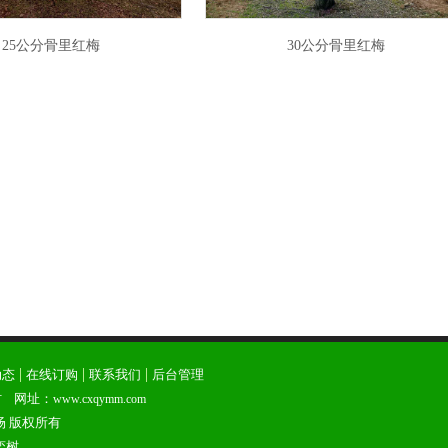
25公分骨里红梅
30公分骨里红梅
|
|
|
动态
在线订购
联系我们
后台管理
 网址：
www.cxqymm.com
场 版权所有
栾树