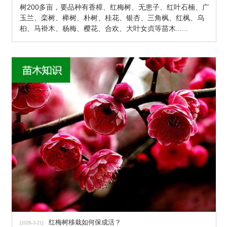
树200多亩，要品种有香樟、红梅树、无患子、红叶石楠、广
玉兰、栾树、榉树、朴树、桂花、银杏、三角枫、红枫、乌
桕、马褂木、杨梅、樱花、合欢、大叶女贞等苗木
......
红梅树移栽如何保成活？
[2026-3-21]