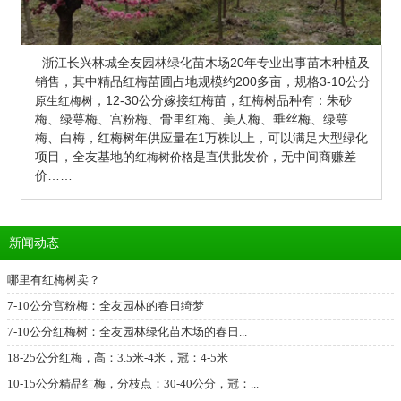
浙江长兴林城全友园林绿化苗木场20年专业出事苗木种植及
销售，其中精品红梅苗圃占地规模约200多亩，
规格3-10公分
，12-30公分嫁接红梅苗，红梅树品种有：朱砂
原生红梅树
梅、绿萼梅、宫粉梅、骨里红梅、美人梅、垂丝梅、绿萼
梅、白梅，红梅树年供应量在1万株以上，可以满足大型绿化
项目，全友基地的
是直供批发价，无中间商赚差
红梅树价格
价……
新闻动态
哪里有红梅树卖？
7-10公分宫粉梅：全友园林的春日绮梦
7-10公分红梅树：全友园林绿化苗木场的春日...
18-25公分红梅，高：3.5米-4米，冠：4-5米
10-15公分精品红梅，分枝点：30-40公分，冠：...