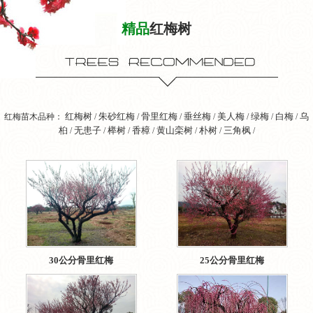
精品
红梅树
红梅树
朱砂红梅
骨里红梅
垂丝梅
美人梅
绿梅
白梅
乌
红梅苗木品种：
/
/
/
/
/
/
/
桕
无患子
榉树
香樟
黄山栾树
朴树
三角枫
/
/
/
/
/
/
/
30公分骨里红梅
25公分骨里红梅