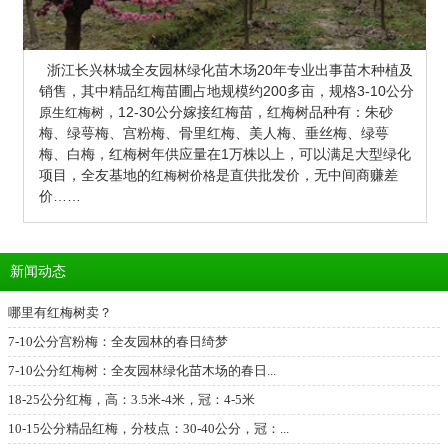
浙江长兴林城全友园林绿化苗木场20年专业出事苗木种植及
销售，其中精品红梅苗圃占地规模约200多亩，
规格3-10公分
，12-30公分嫁接红梅苗，红梅树品种有：朱砂
原生红梅树
梅、绿萼梅、宫粉梅、骨里红梅、美人梅、垂丝梅、绿萼
梅、白梅，红梅树年供应量在1万株以上，可以满足大型绿化
项目，全友基地的
是直供批发价，无中间商赚差
红梅树价格
价……
新闻动态
哪里有红梅树卖？
7-10公分宫粉梅：全友园林的春日绮梦
7-10公分红梅树：全友园林绿化苗木场的春日...
18-25公分红梅，高：3.5米-4米，冠：4-5米
10-15公分精品红梅，分枝点：30-40公分，冠：...