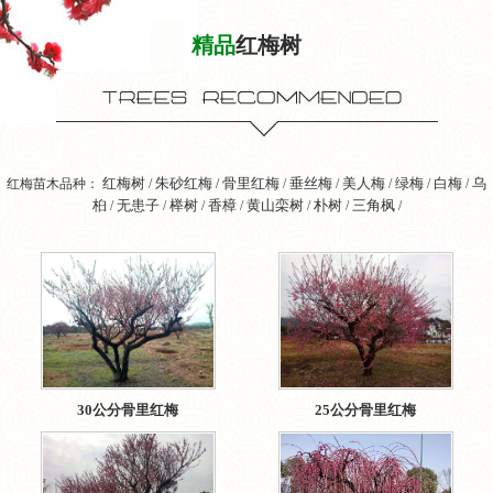
精品
红梅树
红梅树
朱砂红梅
骨里红梅
垂丝梅
美人梅
绿梅
白梅
乌
红梅苗木品种：
/
/
/
/
/
/
/
桕
无患子
榉树
香樟
黄山栾树
朴树
三角枫
/
/
/
/
/
/
/
30公分骨里红梅
25公分骨里红梅