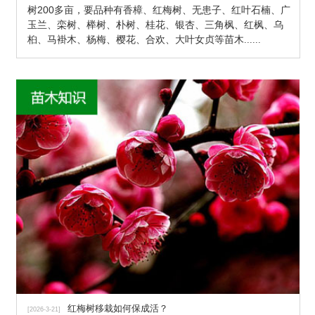
树200多亩，要品种有香樟、红梅树、无患子、红叶石楠、广
玉兰、栾树、榉树、朴树、桂花、银杏、三角枫、红枫、乌
桕、马褂木、杨梅、樱花、合欢、大叶女贞等苗木
......
红梅树移栽如何保成活？
[2026-3-21]