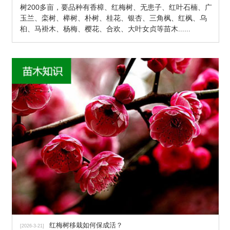
树200多亩，要品种有香樟、红梅树、无患子、红叶石楠、广
玉兰、栾树、榉树、朴树、桂花、银杏、三角枫、红枫、乌
桕、马褂木、杨梅、樱花、合欢、大叶女贞等苗木
......
红梅树移栽如何保成活？
[2026-3-21]