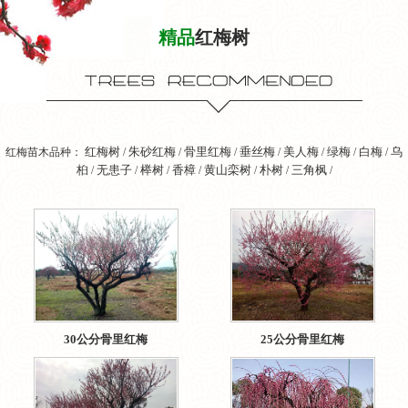
精品
红梅树
红梅树
朱砂红梅
骨里红梅
垂丝梅
美人梅
绿梅
白梅
乌
红梅苗木品种：
/
/
/
/
/
/
/
桕
无患子
榉树
香樟
黄山栾树
朴树
三角枫
/
/
/
/
/
/
/
30公分骨里红梅
25公分骨里红梅