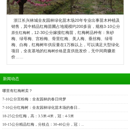
浙江长兴林城全友园林绿化苗木场20年专业出事苗木种植及
销售，其中精品红梅苗圃占地规模约200多亩，
规格3-10公分
，12-30公分嫁接红梅苗，红梅树品种有：朱砂
原生红梅树
梅、绿萼梅、宫粉梅、骨里红梅、美人梅、垂丝梅、绿萼
梅、白梅，红梅树年供应量在1万株以上，可以满足大型绿化
项目，全友基地的
是直供批发价，无中间商赚差
红梅树价格
价……
新闻动态
哪里有红梅树卖？
7-10公分宫粉梅：全友园林的春日绮梦
7-10公分红梅树：全友园林绿化苗木场的春日...
18-25公分红梅，高：3.5米-4米，冠：4-5米
10-15公分精品红梅，分枝点：30-40公分，冠：...